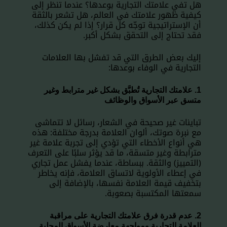
هل تفي علامتك التجارية بوعدها؟ عندما تنظر إلى
كيفية ظهور علامتك في العالم، هل تشعر بالثقة
أن الإستراتيجية توجّه كل قرار؟ إذا لم يكن كذلك،
فقد تحتاج إلى التحقق بشكل أكبر.
إليك بعض الطرق التي قد تفشل بها العلامات
التجارية في الوفاء بوعدها:
1. علامتك التجارية تُطبَّق بشكل غير مترابط وغير
متسق عبر الأسواق والوظائف
تباينات غير صحيحة في الشعار، رسائل لا تتماشى
مع نبرة صوتك، ألوان العلامة بدرجة مختلفة: هذه
هي أنواع الأخطاء التي تؤدي إلى تجربة علامة غير
مترابطة وغير متسقة، ما قد يؤثر سلبًا على التعرف
(التمييز) والثقة. ببساطة، عندما يفشل عمل تجاري
في إعطاء الأولوية لاتساق العلامة، فإنه يخاطر
بتخفيف قيمة العلامة نفسها، بالإضافة إلى
سمعتها المكتسبة بصعوبة.
2. عدم قدرة فرق علامتك التجارية على مراقبة
العلامة التجارية ومواجهة معارضة الأسواق المحلية