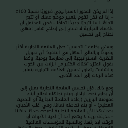
إذا لم يكن المحور الاستراتيجي ضروريًا بنسبة 100٪
– إذا لم تكن تقوم بتغيير موضع عملك أو تتبع
اتجاهًا استراتيجيًا جديدًا تمامًا – فمن المحتمل أن
علامتك التجارية لا تحتاج إلى إصلاح شامل: فهي
تحتاج إلى تحسين.
ونعني بكلمة “التحسين” جعل العلامة التجارية أكثر
وضوحًا وبالتالي أسهل في التنفيذ؛ أي تحويل
النظرية الاستراتيجية إلى ممارسة يومية. وكما
يقول المثل: “هناك الكثير من الزلات بين الكوب
والشفة”. يتعلق تحسين العلامة التجارية بتقليل
هذه الزلات إلى الحد الأدنى.
ومع ذلك، فإن تحسين العلامة التجارية يميل إلى
أن يحلق تحت الرادار، ويتم تجاهله لصالح أبناء
عمومته البارزين (إعادة العلامة التجارية أو التحديث
العظيم) – أو يتم تجاهله تمامًا. وفي أغلب الأحيان،
يحدث هذا لأن العلامة التجارية أصبحت صداعًا داخليًا
– حديقة برية لا يشعر أحد أن لديه الأدوات أو
الوقت لإدارتها. وبالنسبة للمؤسسات العالمية
اللامركزية، يمكن أن تبدو التشابكات معقدة بشكل