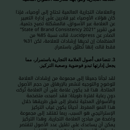
والعلامات التجارية العالمية تحتاج إلى أوصياء، فإذا
كان هؤلاء الأوصياء غير قادرين على إدارة التعبير
عن العلامة عبر الأسواق، فالمشكلة تصبح حتمية.
في تقرير “2021 State of Brand Consistency”
الصادر عن Lucidpress، قالت نسبة 85% من
المنظمات إن لديها إرشادات للعلامة، لكن 31%
فقط قالت إنها تُطبَّق باستمرار.
3. تتضاعف أصول العلامة التجارية باستمرار، مما
يجعل إدارتها تبدو فوضوية وصعبة التركيز.
لقد لجأنا جميعًا إلى مجموعة من إرشادات العلامة
للوضوح والتوجيه لنشعر بالإرهاق من حجم الأصول
المتاحة. هذا قد يكون علامة على أن العلامة تُركت
دون رعاية لفترة طويلة؛ فقد أصبحت متضخمة
والأسواق المحلية تضطر إلى شق طريقها خلال
هذا النمو المفرط. أحيانًا يكون غياب التركيز
الإستراتيجي هو السبب، ربما تفتقد إلى مجموعة
واضحة من مبادئ العلامة التجارية. وهذا التركيز
يمكن أن يساعدك على تقليل عدد الأصول لتقتصر