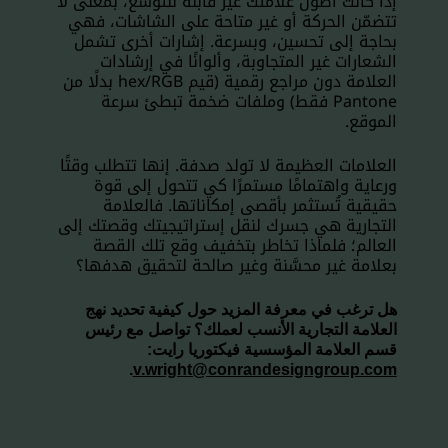
إذا كانت أصول علامتك غير قابلة للتوسع، بمعنى لا
تتضمّن الحركة أو غير متاحة على الشاشات، فهي
بحاجة إلى تحسين، وبسرعة. إشارات أخرى تشمل
الشعارات غير المتجاوبة، وألوانًا في إرشادات
العلامة دون مراجع رقمية (قيم hex/RGB بدلًا من
Pantone فقط) وملفات ضخمة تبطئ سرعة
الموقع.
العلامات العظيمة لا تولد صدفة. إنها تتطلب وقتًا
ورعاية واهتمامًا مستمرًا كي تتحول إلى قوة
حقيقية تُستثمر بأقصى إمكاناتها. فالعلامة
التجارية هي جسرك لنقل إستراتيجيتك وقصتك إلى
العالم؛ فلماذا تخاطر بتخفيف وقع تلك القصة
بعلامة غير محسَّنة وغير صالحة لتحقيق هدفها؟
هل ترغب في معرفة المزيد حول كيفية تحديد نهج
العلامة التجارية الأنسب لعملك؟ تواصل مع رئيس
قسم العلامة المؤسسية فيكتوريا رايت:
.
v.wright@conrandesigngroup.com