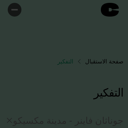
صفحة الاستقبال
التفكير
التفكير
جوناثان فاينر - مدينة مكسيكو