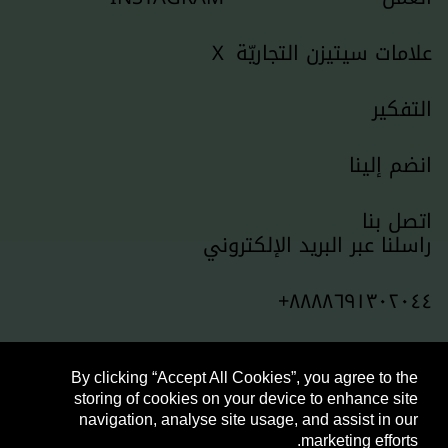
علامات سيتيزن التجاريّة
X
التفكير
انضم إلينا
اتصل بنا
راسلنا عبر البريد الإلكتروني
٨٨٨٨٦٩١٣٠٢٠٤٤+
By clicking “Accept All Cookies”, you agree to the
storing of cookies on your device to enhance site
Havas.com
سياسة ملفات تعريف الارتباط
سياسة الخصوصية
navigation, analyse site usage, and assist in our
© Conran Design Group 2025
marketing efforts.