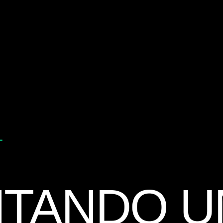
L
NTANDO U