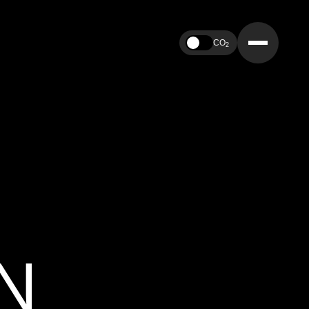
CO
2
N